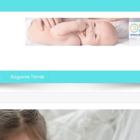
 Babám
k
Kisgyerek Témák