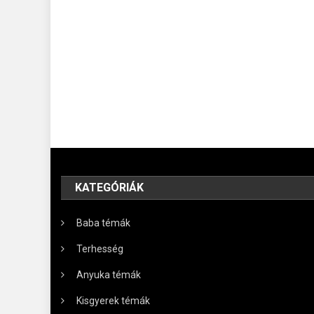
KATEGÓRIÁK
Baba témák
Terhesség
Anyuka témák
Kisgyerek témák