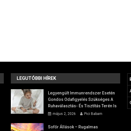
LEGUTÓBBI HÍREK
Legyengült Immunrendszer Esetén
Gondos Odafigyelés Szükséges A
Ruhaválasztás- És Tisztítás Terén Is
május 2, 2026
Pici Babam
Sofőr Állások – Rugalmas