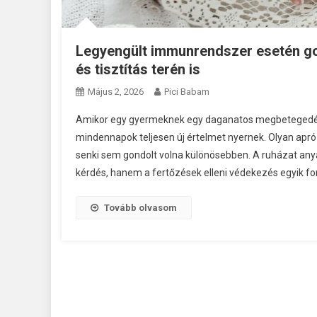
Legyengült immunrendszer esetén go
és tisztítás terén is
Május 2, 2026
Pici Babam
Amikor egy gyermeknek egy daganatos megbetegedés
mindennapok teljesen új értelmet nyernek. Olyan apró
senki sem gondolt volna különösebben. A ruházat any
kérdés, hanem a fertőzések elleni védekezés egyik fon
Tovább olvasom