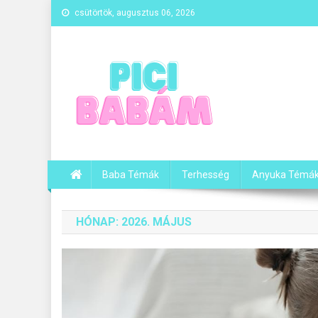
Skip
csütörtök, augusztus 06, 2026
to
content
Baba-mama blog – Pici
Baba-mama blog – Pici Babám
Baba Témák
Terhesség
Anyuka Témá
HÓNAP:
2026. MÁJUS