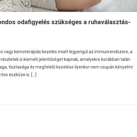
ndos odafigyelés szükséges a ruhaválasztás-
 vagy kemoterápiás kezelés miatt legyengül az immunrendszere, a
 részletek is kiemelt jelentőséget kapnak, amelyekre korábban talán
aga, tisztasága és megfelelő kezelése ilyenkor nem csupán kényelmi
tos eszköze is. […]