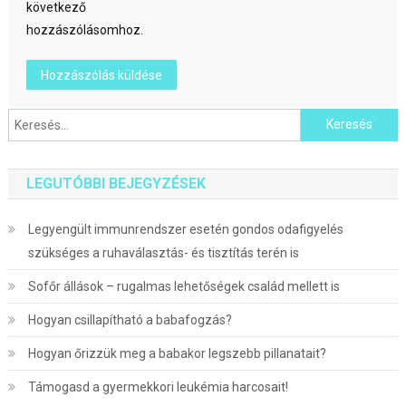
következő
hozzászólásomhoz.
Keresés:
LEGUTÓBBI BEJEGYZÉSEK
Legyengült immunrendszer esetén gondos odafigyelés
szükséges a ruhaválasztás- és tisztítás terén is
Sofőr állások – rugalmas lehetőségek család mellett is
Hogyan csillapítható a babafogzás?
Hogyan őrizzük meg a babakor legszebb pillanatait?
Támogasd a gyermekkori leukémia harcosait!