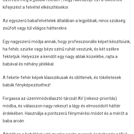
kifejezést a felvétel elkészítésekor.
Az egyszerű babafelvételek általában a legjobbak; nincs szükség
zsúfolt vagy túl világos hátterekre.
Egy nagyszerű módja annak, hogy professzionális képet készítsünk,
ha fehér, szürke vagy bézs színű ruhát veszünk, és két székre
fektetjük. Helyezze a kendőt egy nagy ablak közelébe, rajta a
babával és néhány játékkal.
A fekete-fehér képek klasszikusak és időtlenek, és tökéletesek
babák fényképezéséhez!
Forgassa az üzemmódválasztó tárcsát AV (rekesz-prioritás)
módba, és válasszon nagy rekeszt a lágy és elmosódott háttér
érdekében. Használja a pontszerű fénymérési módot és a mérőt a
baba arcán.