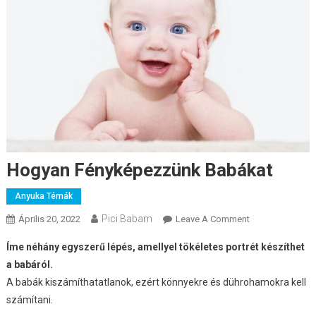
Hogyan Fényképezzünk Babákat
Anyuka Témák
Pici Babam
On
Április 20, 2022
Leave A Comment
Hogyan
Íme néhány egyszerű lépés, amellyel tökéletes portrét készíthet
Fényképezzünk
a babáról.
Babákat
A babák kiszámíthatatlanok, ezért könnyekre és dührohamokra kell
számítani.