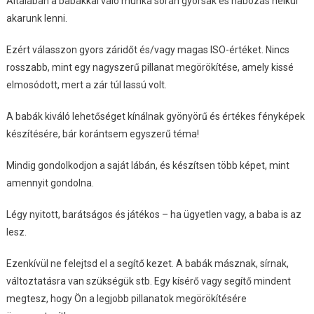
Általában a babákkal való munka során gyorsak és habozás nélkül
akarunk lenni.
Ezért válasszon gyors záridőt és/vagy magas ISO-értéket. Nincs
rosszabb, mint egy nagyszerű pillanat megörökítése, amely kissé
elmosódott, mert a zár túl lassú volt.
A babák kiváló lehetőséget kínálnak gyönyörű és értékes fényképek
készítésére, bár korántsem egyszerű téma!
Mindig gondolkodjon a saját lábán, és készítsen több képet, mint
amennyit gondolna.
Légy nyitott, barátságos és játékos – ha ügyetlen vagy, a baba is az
lesz.
Ezenkívül ne felejtsd el a segítő kezet. A babák másznak, sírnak,
változtatásra van szükségük stb. Egy kísérő vagy segítő mindent
megtesz, hogy Ön a legjobb pillanatok megörökítésére