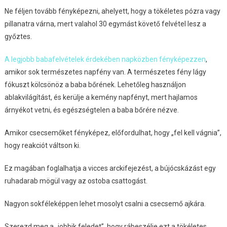
Ne féljen tovább fényképezni, ahelyett, hogy a tökéletes pózra vagy
pillanatra várna, mert valahol 30 egymást követő felvétel lesz a
győztes.
A legjobb babafelvételek érdekében napközben fényképezzen
,
amikor sok természetes napfény van. A természetes fény lágy
fókuszt kölcsönöz a baba bőrének. Lehetőleg használjon
ablakvilágítást, és kerülje a kemény napfényt, mert hajlamos
árnyékot vetni, és egészségtelen a baba bőrére nézve.
Amikor csecsemőket fényképez, előfordulhat, hogy „fel kell vágnia”,
hogy reakciót váltson ki.
Ez magában foglalhatja a vicces arckifejezést, a bújócskázást egy
ruhadarab mögül vagy az ostoba csattogást.
Nagyon sokféleképpen lehet mosolyt csalni a csecsemő ajkára.
Szerezd meg a „jobbik feledet”, hogy rábeszélje ezt a tökéletes