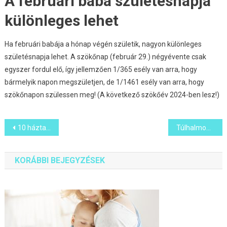
A februári baba születésnapja
különleges lehet
Ha februári babája a hónap végén születik, nagyon különleges
születésnapja lehet. A szökőnap (február 29.) négyévente csak
egyszer fordul elő, így jellemzően 1/365 esély van arra, hogy
bármelyik napon megszületjen, de 1/1461 esély van arra, hogy
szökőnapon szülessen meg! (A következő szökőév 2024-ben lesz!)
Bejegyzés
10 háztartásban lévő tárgy, amelyet tartsunk távol a babától
Túlhalmozás helyett készségfejlesztő játékok kisgyerekeknek, avagy hogyan ne vessz el a játékhalom alatt
navigáció
KORÁBBI BEJEGYZÉSEK