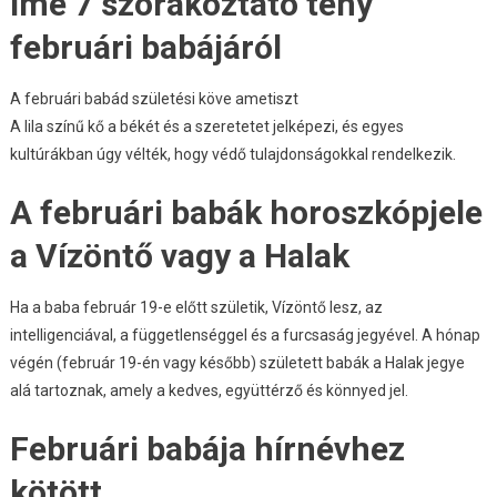
Íme 7 szórakoztató tény
Februári
Babákról
februári babájáról
A februári babád születési köve ametiszt
A lila színű kő a békét és a szeretetet jelképezi, és egyes
kultúrákban úgy vélték, hogy védő tulajdonságokkal rendelkezik.
A februári babák horoszkópjele
a Vízöntő vagy a Halak
Ha a baba február 19-e előtt születik, Vízöntő lesz, az
intelligenciával, a függetlenséggel és a furcsaság jegyével. A hónap
végén (február 19-én vagy később) született babák a Halak jegye
alá tartoznak, amely a kedves, együttérző és könnyed jel.
Februári babája hírnévhez
kötött