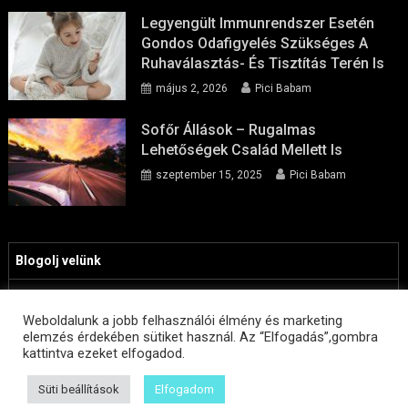
Legyengült Immunrendszer Esetén
Gondos Odafigyelés Szükséges A
Ruhaválasztás- És Tisztítás Terén Is
május 2, 2026
Pici Babam
Sofőr Állások – Rugalmas
Lehetőségek Család Mellett Is
szeptember 15, 2025
Pici Babam
Blogolj velünk
Adatvédelmi szabályzat
Weboldalunk a jobb felhasználói élmény és marketing
Cookie policy
elemzés érdekében sütiket használ. Az “Elfogadás”,gombra
kattintva ezeket elfogadod.
Süti beállítások
Elfogadom