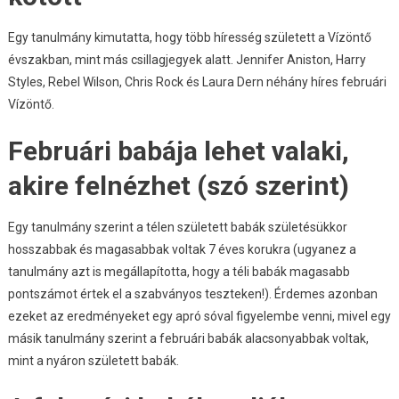
Egy tanulmány kimutatta, hogy több híresség született a Vízöntő
évszakban, mint más csillagjegyek alatt. Jennifer Aniston, Harry
Styles, Rebel Wilson, Chris Rock és Laura Dern néhány híres februári
Vízöntő.
Februári babája lehet valaki,
akire felnézhet (szó szerint)
Egy tanulmány szerint a télen született babák születésükkor
hosszabbak és magasabbak voltak 7 éves korukra (ugyanez a
tanulmány azt is megállapította, hogy a téli babák magasabb
pontszámot értek el a szabványos teszteken!). Érdemes azonban
ezeket az eredményeket egy apró sóval figyelembe venni, mivel egy
másik tanulmány szerint a februári babák alacsonyabbak voltak,
mint a nyáron született babák.