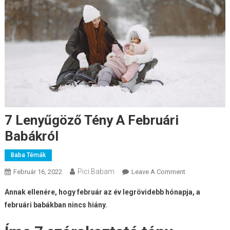
7 Lenyűgöző Tény A Februári
Babákról
Baba Témák
Pici Babam
On
Február 16, 2022
Leave A Comment
7
Annak ellenére, hogy február az év legrövidebb hónapja, a
Lenyűgöző
februári babákban nincs hiány.
Tény
A